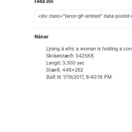
Fella inn
Nánar
Lýsing á efni: a woman is holding a con
Skráarstærð: 3425KB
Lengd: 3.300 sec
Stærð: 448x262
Búið til: 1/19/2017, 8:40:16 PM