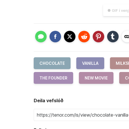
● GIF í ven
CHOCOLATE
VANILLA
MILKS
THE FOUNDER
NEW MOVIE
C
Deila vefslóð