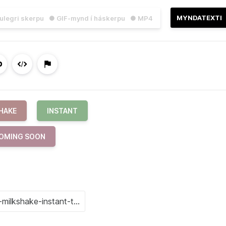
MYNDATEXTI
julegri skerpu
● GIF-mynd í háskerpu
● MP4
HAKE
INSTANT
OMING SOON