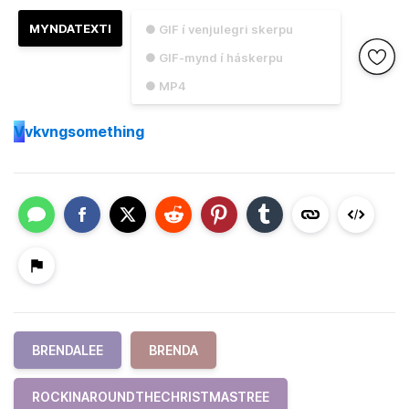
MYNDATEXTI
● GIF í venjulegri skerpu
● GIF-mynd í háskerpu
● MP4
V
vkvngsomething
BRENDALEE
BRENDA
ROCKINAROUNDTHECHRISTMASTREE