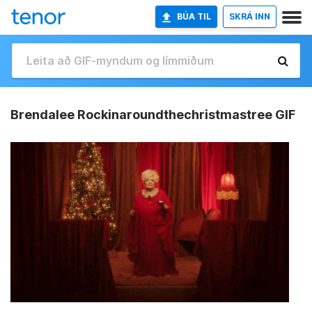
BÚA TIL
SKRÁ INN
Brendalee Rockinaroundthechristmastree GIF