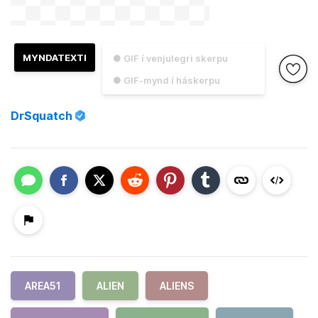
MYNDATEXTI
● GIF í venjulegri skerpu
● GIF-mynd í háskerpu
DrSquatch
AREA51
ALIEN
ALIENS