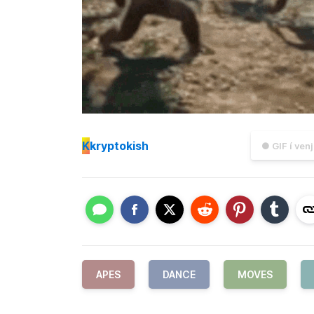
K
kryptokish
● GIF í ven
APES
DANCE
MOVES