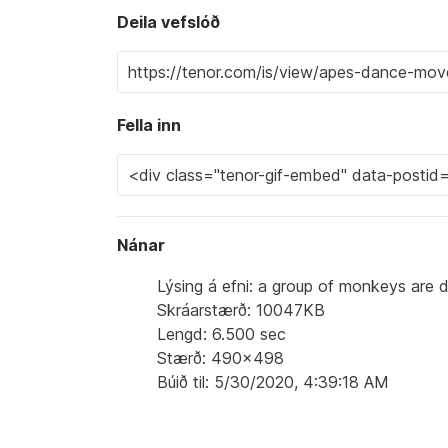
Deila vefslóð
Fella inn
Nánar
Lýsing á efni: a group of monkeys are da
Skráarstærð: 10047KB
Lengd: 6.500 sec
Stærð: 490x498
Búið til: 5/30/2020, 4:39:18 AM