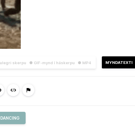
MYNDATEXTI
julegri skerpu
● GIF-mynd í háskerpu
● MP4
DANCING