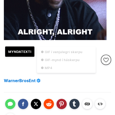
MYNDATEXTI
● GIF í venjulegri skerpu
● GIF-mynd í háskerpu
● MP4
WarnerBrosEnt