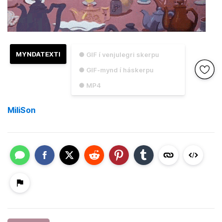
MYNDATEXTI
● GIF í venjulegri skerpu
● GIF-mynd í háskerpu
● MP4
MiliSon