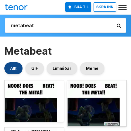
BÚA TIL
SKRÁ INN
Metabeat
Allt
GIF
Límmiðar
Meme