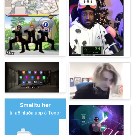
Smelltu hér
til að hlaða upp á Tenor