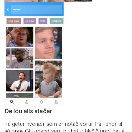
Deildu alls staðar
Þú getur hvenær sem er notað vörur frá Tenor til
að opna GIF-mynd sem þú hefur hlaðið upp, þar á