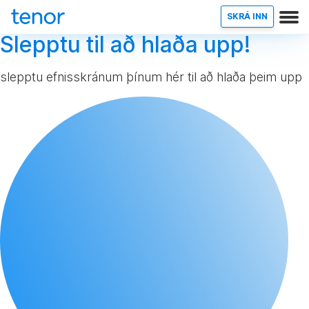
SKRÁ INN
Slepptu til að hlaða upp!
slepptu efnisskránum þínum hér til að hlaða þeim upp