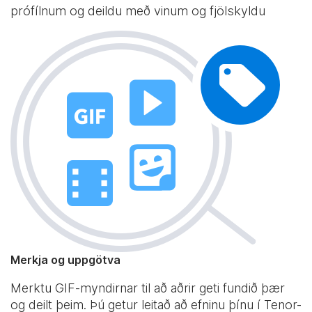
prófílnum og deildu með vinum og fjölskyldu
Merkja og uppgötva
Merktu GIF-myndirnar til að aðrir geti fundið þær
og deilt þeim. Þú getur leitað að efninu þínu í Tenor-