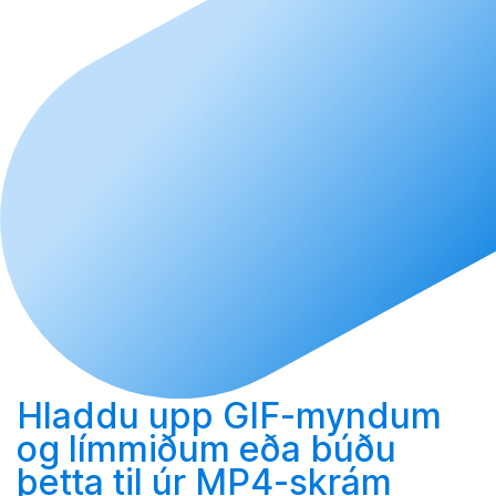
Hladdu upp
GIF-myndum
og límmiðum eða
búðu
þetta til
úr MP4-skrám