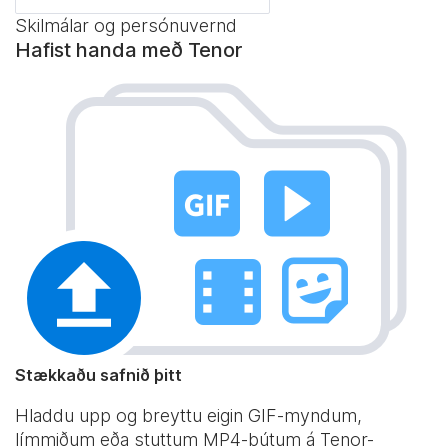
Skilmálar og persónuvernd
Hafist handa með Tenor
Stækkaðu safnið þitt
Hladdu upp og breyttu eigin GIF-myndum,
límmiðum eða stuttum MP4-bútum á Tenor-