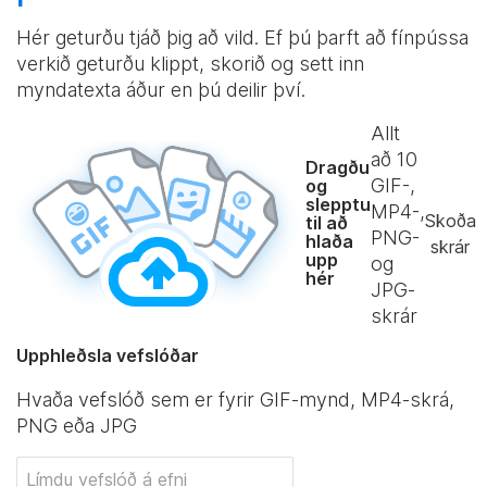
Hér geturðu tjáð þig að vild. Ef þú þarft að fínpússa
verkið geturðu klippt, skorið og sett inn
myndatexta áður en þú deilir því.
Allt
að
10
Dragðu
GIF-,
og
slepptu
MP4-,
Skoða
til að
PNG-
hlaða
skrár
upp
og
hér
JPG-
skrár
Upphleðsla vefslóðar
Hvaða vefslóð sem er fyrir GIF-mynd, MP4-skrá,
PNG eða JPG