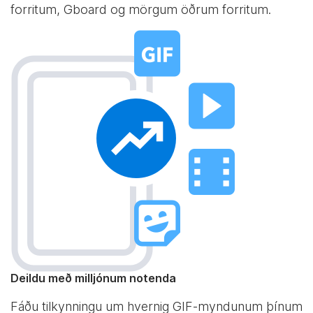
forritum, Gboard og mörgum öðrum forritum.
Deildu með milljónum notenda
Fáðu tilkynningu um hvernig GIF-myndunum þínum