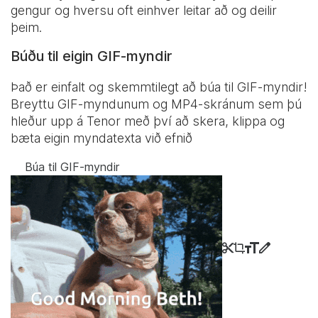
gengur og hversu oft einhver leitar að og deilir
þeim.
Búðu til eigin GIF-myndir
Það er einfalt og skemmtilegt að búa til GIF-myndir!
Breyttu GIF-myndunum og MP4-skránum sem þú
hleður upp á Tenor með því að skera, klippa og
bæta eigin myndatexta við efnið
Búa til GIF-myndir