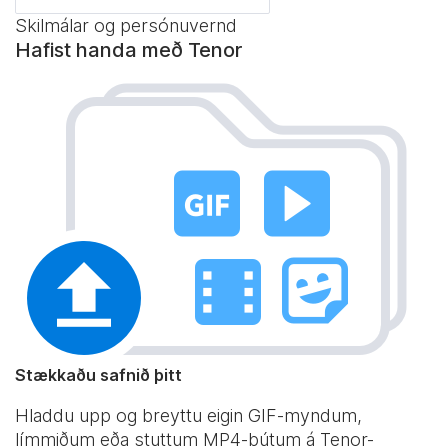
Skilmálar og persónuvernd
Hafist handa með Tenor
Stækkaðu safnið þitt
Hladdu upp og breyttu eigin GIF-myndum,
límmiðum eða stuttum MP4-bútum á Tenor-