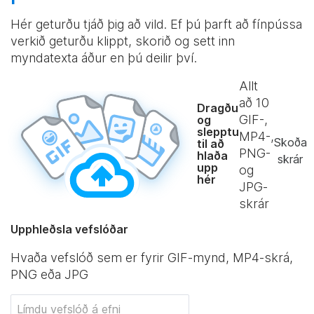
Hér geturðu tjáð þig að vild. Ef þú þarft að fínpússa
verkið geturðu klippt, skorið og sett inn
myndatexta áður en þú deilir því.
Allt
að
10
Dragðu
GIF-,
og
slepptu
MP4-,
Skoða
til að
PNG-
hlaða
skrár
upp
og
hér
JPG-
skrár
Upphleðsla vefslóðar
Hvaða vefslóð sem er fyrir GIF-mynd, MP4-skrá,
PNG eða JPG