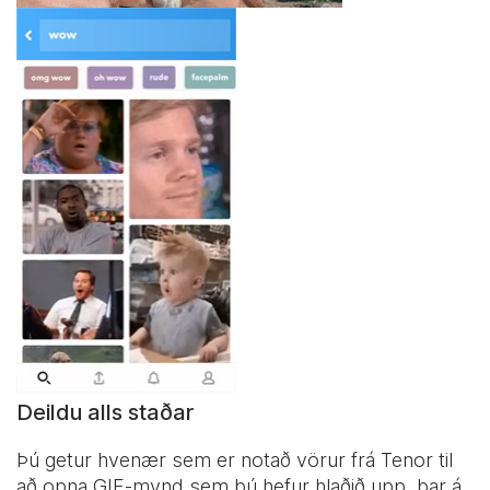
Deildu alls staðar
Þú getur hvenær sem er notað vörur frá Tenor til
að opna GIF-mynd sem þú hefur hlaðið upp, þar á