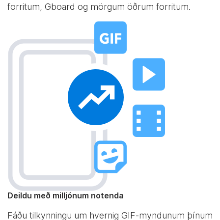
forritum, Gboard og mörgum öðrum forritum.
Deildu með milljónum notenda
Fáðu tilkynningu um hvernig GIF-myndunum þínum