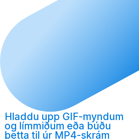
Hladdu upp
GIF-myndum
og límmiðum eða
búðu
þetta til
úr MP4-skrám