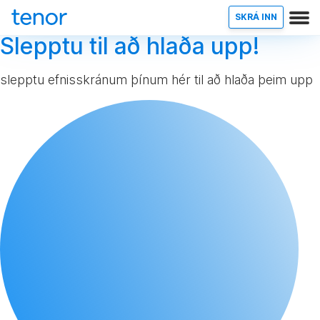
SKRÁ INN
Slepptu til að hlaða upp!
slepptu efnisskránum þínum hér til að hlaða þeim upp