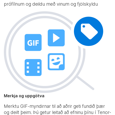
prófílnum og deildu með vinum og fjölskyldu
Merkja og uppgötva
Merktu GIF-myndirnar til að aðrir geti fundið þær
og deilt þeim. Þú getur leitað að efninu þínu í Tenor-