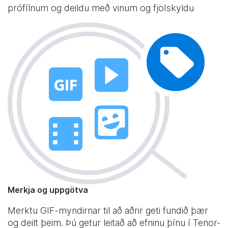
prófílnum og deildu með vinum og fjölskyldu
Merkja og uppgötva
Merktu GIF-myndirnar til að aðrir geti fundið þær
og deilt þeim. Þú getur leitað að efninu þínu í Tenor-