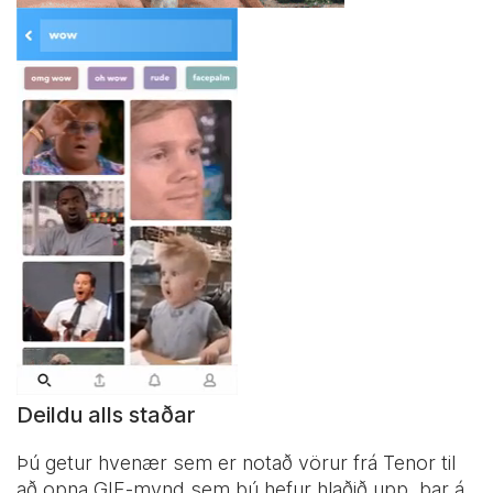
Deildu alls staðar
Þú getur hvenær sem er notað vörur frá Tenor til
að opna GIF-mynd sem þú hefur hlaðið upp, þar á