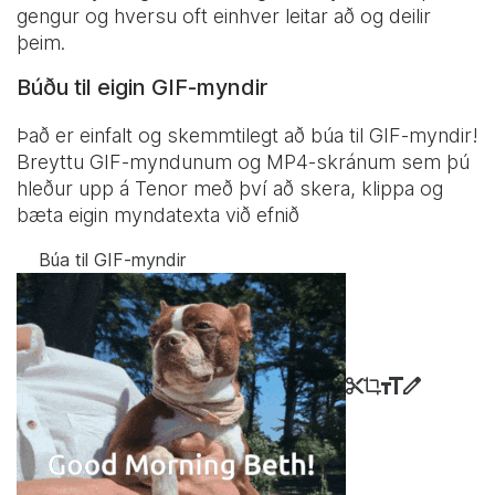
gengur og hversu oft einhver leitar að og deilir
þeim.
Búðu til eigin GIF-myndir
Það er einfalt og skemmtilegt að búa til GIF-myndir!
Breyttu GIF-myndunum og MP4-skránum sem þú
hleður upp á Tenor með því að skera, klippa og
bæta eigin myndatexta við efnið
Búa til GIF-myndir