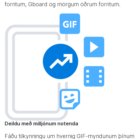
forritum, Gboard og mörgum öðrum forritum.
Deildu með milljónum notenda
Fáðu tilkynningu um hvernig GIF-myndunum þínum