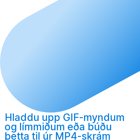
Hladdu upp
GIF-myndum
og límmiðum eða
búðu
þetta til
úr MP4-skrám