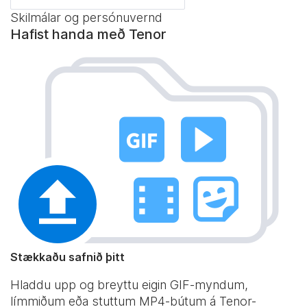
Skilmálar og persónuvernd
Hafist handa með Tenor
Stækkaðu safnið þitt
Hladdu upp og breyttu eigin GIF-myndum,
límmiðum eða stuttum MP4-bútum á Tenor-