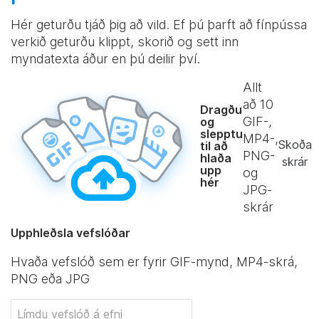
Hér geturðu tjáð þig að vild. Ef þú þarft að fínpússa
verkið geturðu klippt, skorið og sett inn
myndatexta áður en þú deilir því.
Allt
að
10
Dragðu
GIF-,
og
slepptu
MP4-,
Skoða
til að
PNG-
hlaða
skrár
upp
og
hér
JPG-
skrár
Upphleðsla vefslóðar
Hvaða vefslóð sem er fyrir GIF-mynd, MP4-skrá,
PNG eða JPG