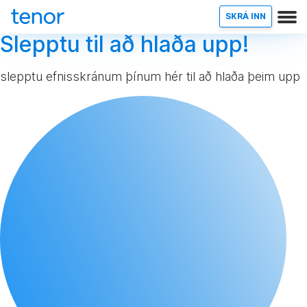
SKRÁ INN
Slepptu til að hlaða upp!
slepptu efnisskránum þínum hér til að hlaða þeim upp