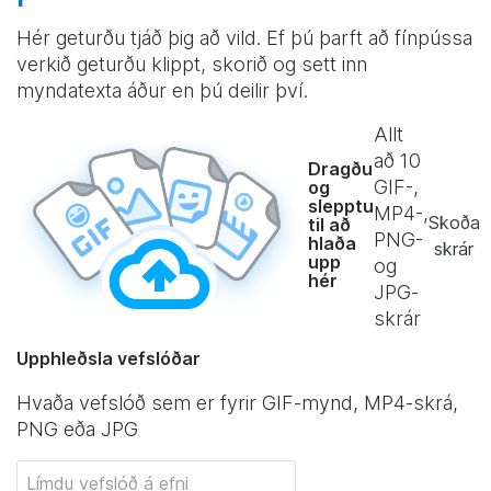
Hér geturðu tjáð þig að vild. Ef þú þarft að fínpússa
verkið geturðu klippt, skorið og sett inn
myndatexta áður en þú deilir því.
Allt
að
10
Dragðu
GIF-,
og
slepptu
MP4-,
Skoða
til að
PNG-
hlaða
skrár
upp
og
hér
JPG-
skrár
Upphleðsla vefslóðar
Hvaða vefslóð sem er fyrir GIF-mynd, MP4-skrá,
PNG eða JPG