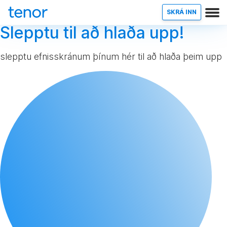
SKRÁ INN
Slepptu til að hlaða upp!
slepptu efnisskránum þínum hér til að hlaða þeim upp