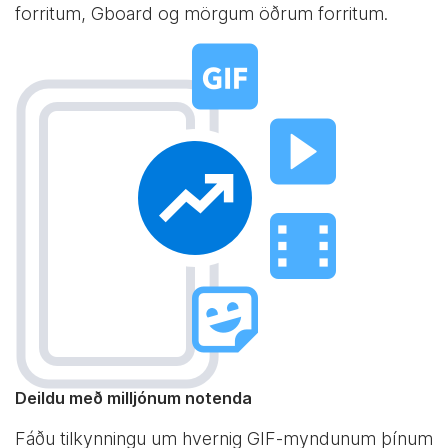
forritum, Gboard og mörgum öðrum forritum.
Deildu með milljónum notenda
Fáðu tilkynningu um hvernig GIF-myndunum þínum