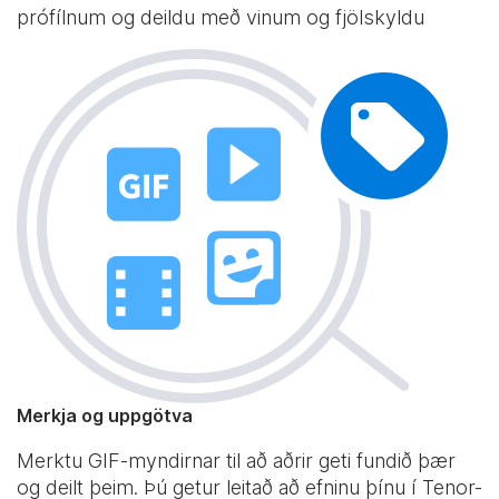
prófílnum og deildu með vinum og fjölskyldu
Merkja og uppgötva
Merktu GIF-myndirnar til að aðrir geti fundið þær
og deilt þeim. Þú getur leitað að efninu þínu í Tenor-