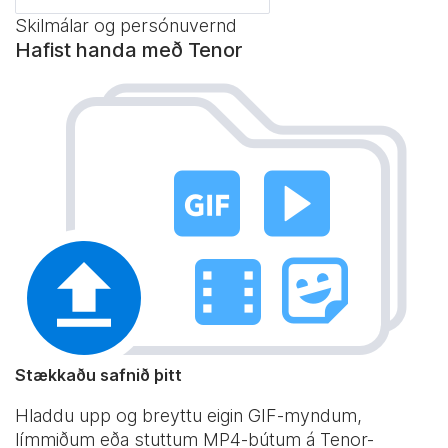
Skilmálar og persónuvernd
Hafist handa með Tenor
Stækkaðu safnið þitt
Hladdu upp og breyttu eigin GIF-myndum,
límmiðum eða stuttum MP4-bútum á Tenor-