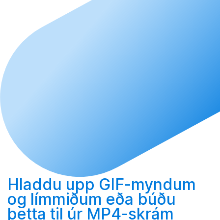
Hladdu upp
GIF-myndum
og límmiðum eða
búðu
þetta til
úr MP4-skrám