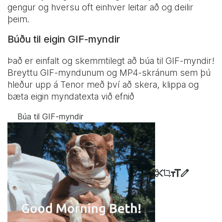
gengur og hversu oft einhver leitar að og deilir
þeim.
Búðu til eigin GIF-myndir
Það er einfalt og skemmtilegt að búa til GIF-myndir!
Breyttu GIF-myndunum og MP4-skránum sem þú
hleður upp á Tenor með því að skera, klippa og
bæta eigin myndatexta við efnið
Búa til GIF-myndir