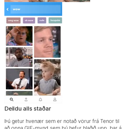
Deildu alls staðar
Þú getur hvenær sem er notað vörur frá Tenor til
að opna GIF-mynd sem þú hefur hlaðið upp, þar á