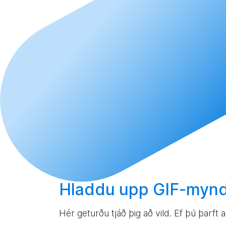
Hladdu upp
GIF-mynd
Hér geturðu tjáð þig að vild. Ef þú þarft 