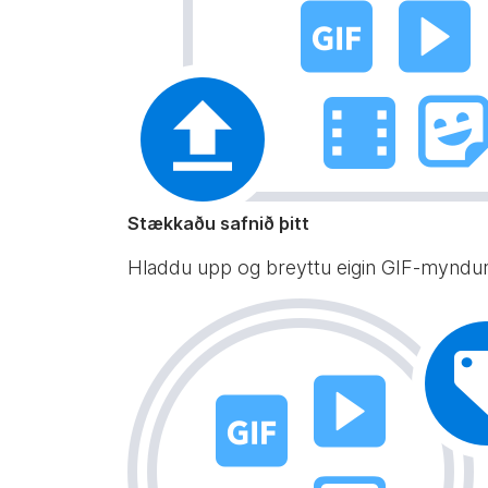
Stækkaðu safnið þitt
Hladdu upp og breyttu eigin GIF-myndu