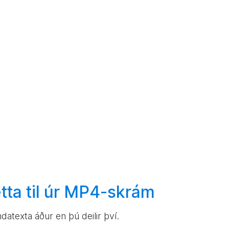
ta til
úr MP4-skrám
datexta áður en þú deilir því.