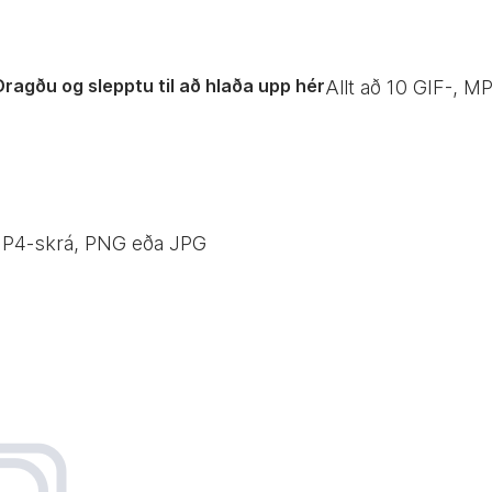
Dragðu og slepptu til að hlaða upp hér
Allt að
10
GIF-, MP
 MP4-skrá, PNG eða JPG