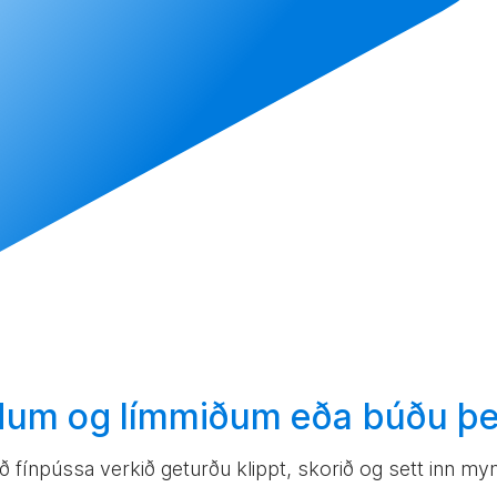
um og límmiðum eða
búðu þet
að fínpússa verkið geturðu klippt, skorið og sett inn myn