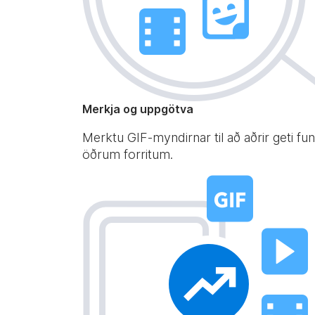
Merkja og uppgötva
Merktu GIF-myndirnar til að aðrir geti f
öðrum forritum.