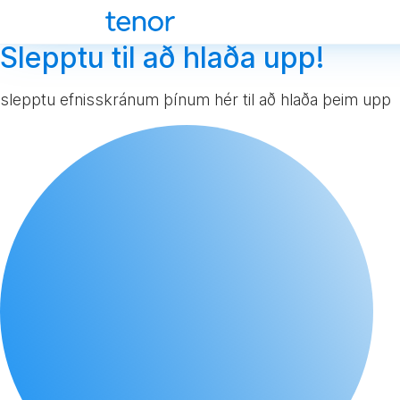
Slepptu til að hlaða upp!
slepptu efnisskránum þínum hér til að hlaða þeim upp