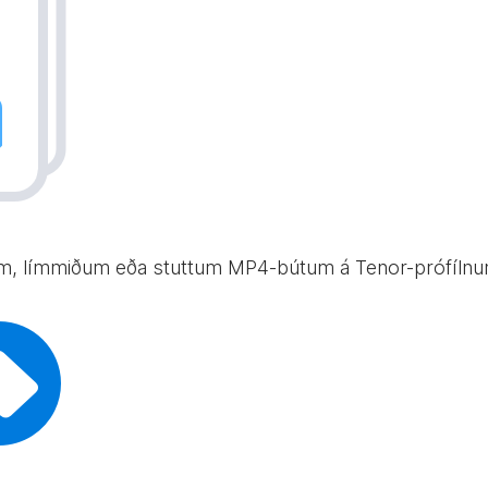
m, límmiðum eða stuttum MP4-bútum á Tenor-prófílnum