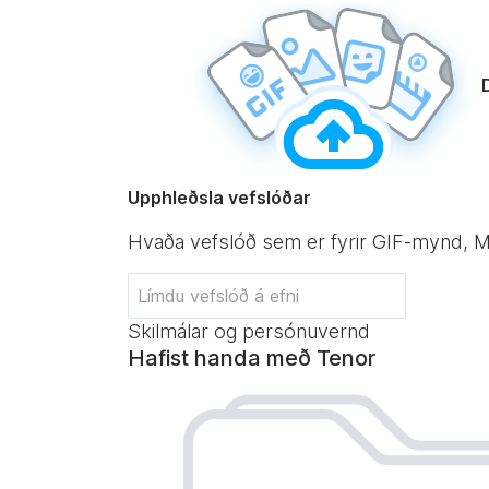
Upphleðsla vefslóðar
Hvaða vefslóð sem er fyrir GIF-mynd,
Skilmálar og persónuvernd
Hafist handa með Tenor