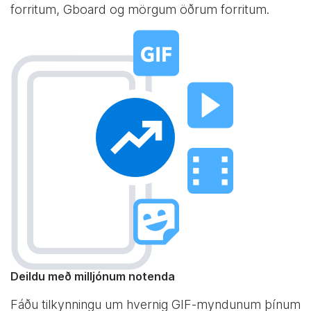
forritum, Gboard og mörgum öðrum forritum.
Deildu með milljónum notenda
Fáðu tilkynningu um hvernig GIF-myndunum þínum