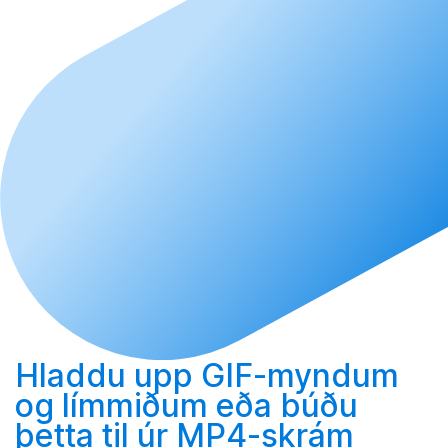
Hladdu upp
GIF-myndum
og límmiðum eða
búðu
þetta til
úr MP4-skrám