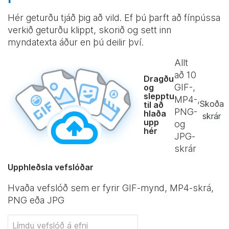
Hér geturðu tjáð þig að vild. Ef þú þarft að fínpússa
verkið geturðu klippt, skorið og sett inn
myndatexta áður en þú deilir því.
Allt
að
10
Dragðu
GIF-,
og
slepptu
MP4-,
Skoða
til að
PNG-
hlaða
skrár
upp
og
hér
JPG-
skrár
Upphleðsla vefslóðar
Hvaða vefslóð sem er fyrir GIF-mynd, MP4-skrá,
PNG eða JPG