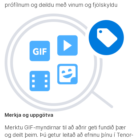
prófílnum og deildu með vinum og fjölskyldu
Merkja og uppgötva
Merktu GIF-myndirnar til að aðrir geti fundið þær
og deilt þeim. Þú getur leitað að efninu þínu í Tenor-