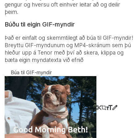
gengur og hversu oft einhver leitar að og deilir
þeim.
Búðu til eigin GIF-myndir
Það er einfalt og skemmtilegt að búa til GIF-myndir!
Breyttu GIF-myndunum og MP4-skránum sem þú
hleður upp á Tenor með því að skera, klippa og
bæta eigin myndatexta við efnið
Búa til GIF-myndir