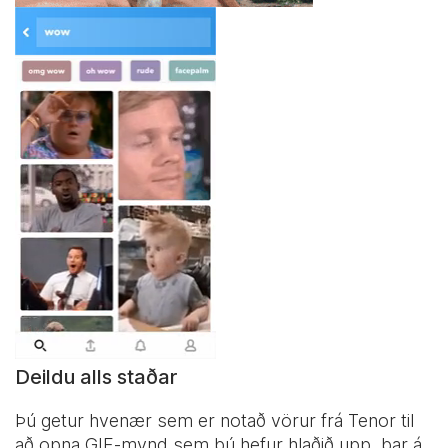
Deildu alls staðar
Þú getur hvenær sem er notað vörur frá Tenor til
að opna GIF-mynd sem þú hefur hlaðið upp, þar á