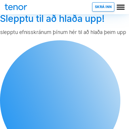
SKRÁ INN
Slepptu til að hlaða upp!
slepptu efnisskránum þínum hér til að hlaða þeim upp