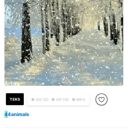
TEKS
● GIF SD
● GIF HD
● MP4
4
4animals