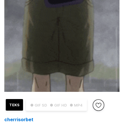
TEKS
● GIF SD
● GIF HD
● MP4
cherrisorbet