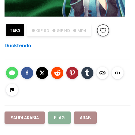
TEKS
● GIF SD
● GIF HD
● MP4
Ducktendo
SAUDI ARABIA
FLAG
ARAB