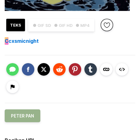
TEKS
● GIF SD
● GIF HD
● MP4
C
cxsmicnight
PETER PAN