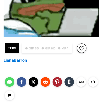
TEKS
● GIF SD
● GIF HD
● MP4
LianaBarron