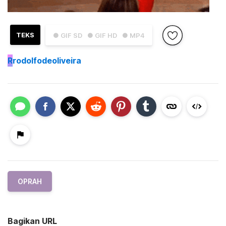
TEKS
● GIF SD
● GIF HD
● MP4
R
rodolfodeoliveira
OPRAH
Bagikan URL