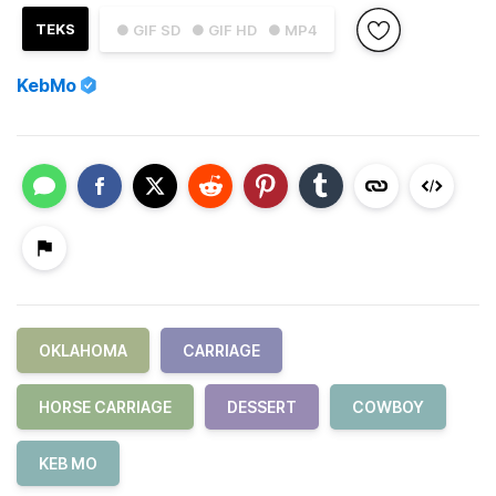
TEKS
● GIF SD
● GIF HD
● MP4
KebMo
OKLAHOMA
CARRIAGE
HORSE CARRIAGE
DESSERT
COWBOY
KEB MO