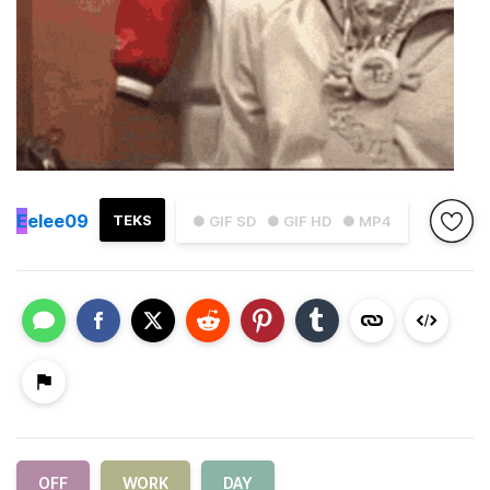
E
elee09
TEKS
● GIF SD
● GIF HD
● MP4
OFF
WORK
DAY