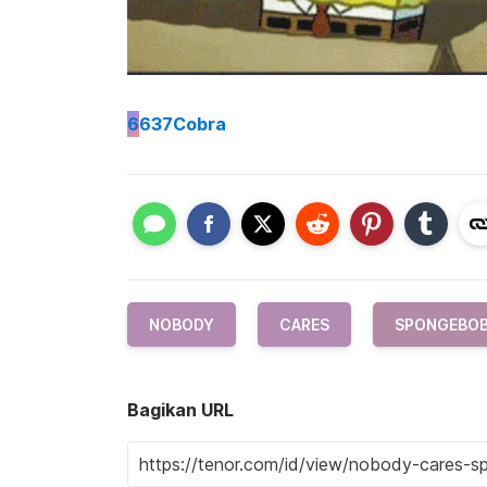
6
637Cobra
NOBODY
CARES
SPONGEBO
Bagikan URL