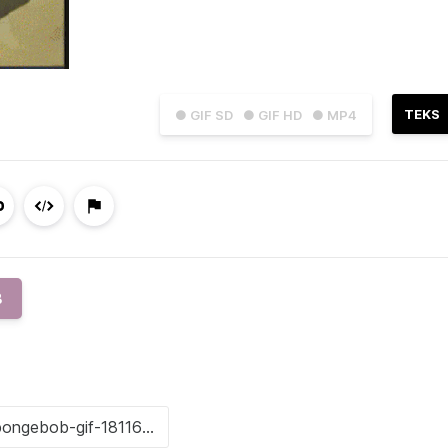
TEKS
● GIF SD
● GIF HD
● MP4
B