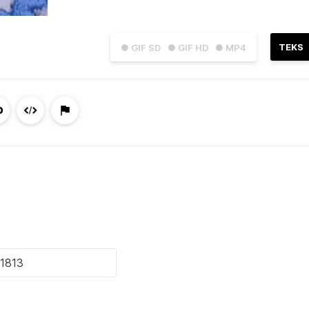
TEKS
● GIF SD
● GIF HD
● MP4