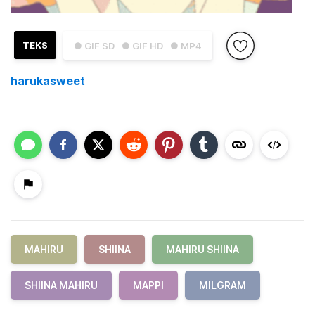
TEKS
● GIF SD
● GIF HD
● MP4
harukasweet
MAHIRU
SHIINA
MAHIRU SHIINA
SHIINA MAHIRU
MAPPI
MILGRAM