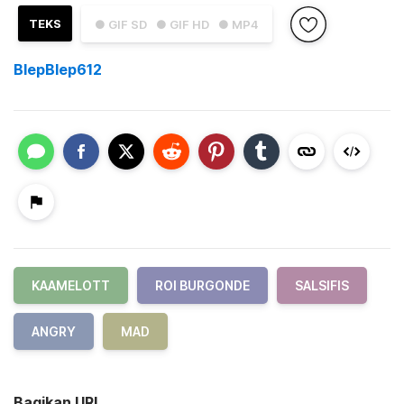
TEKS
● GIF SD
● GIF HD
● MP4
BlepBlep612
KAAMELOTT
ROI BURGONDE
SALSIFIS
ANGRY
MAD
Bagikan URL