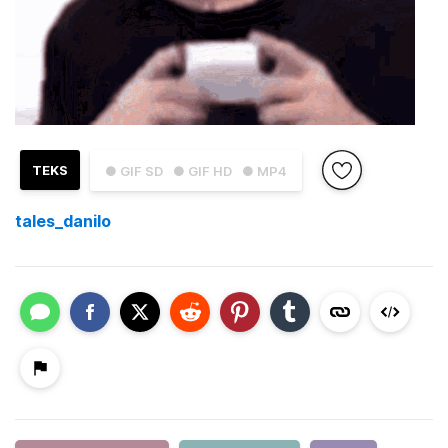
TEKS
● GIF SD
● GIF HD
● MP4
tales_danilo