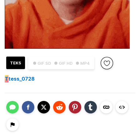
TEKS
● GIF SD
● GIF HD
● MP4
T
tess_0728