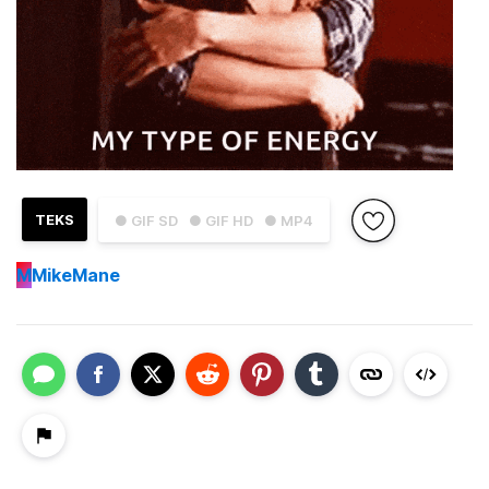
TEKS
● GIF SD
● GIF HD
● MP4
M
MikeMane