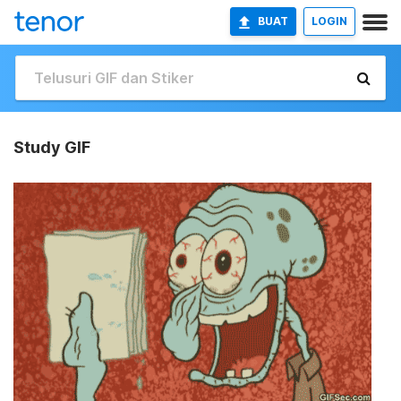
BUAT
LOGIN
Study GIF