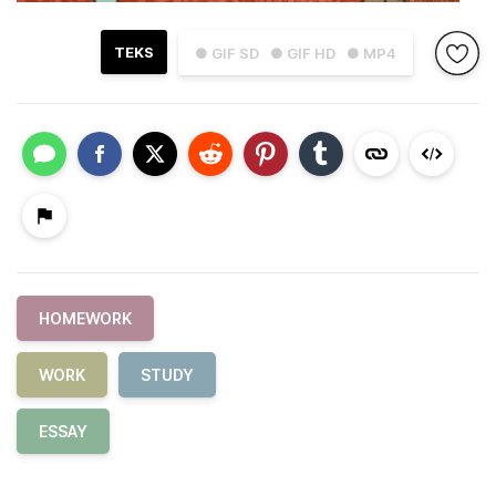
TEKS
● GIF SD
● GIF HD
● MP4
HOMEWORK
WORK
STUDY
ESSAY