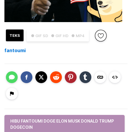
TEKS
● GIF SD
● GIF HD
● MP4
fantoumi
HIBU FANTOUMI DOGE ELON MUSK DONALD TRUMP
DOGECOIN