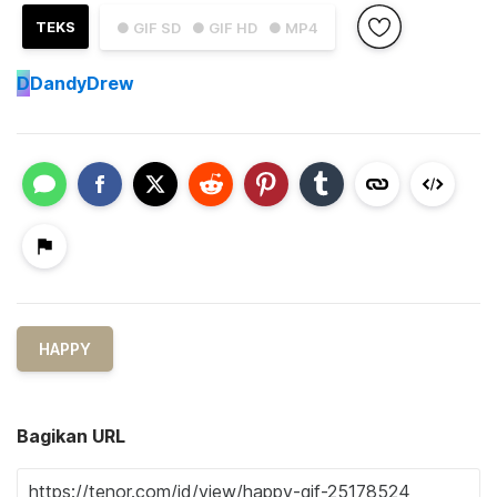
TEKS
● GIF SD
● GIF HD
● MP4
D
DandyDrew
HAPPY
Bagikan URL