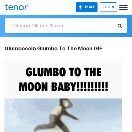
BUAT
LOGIN
Glumbocoin Glumbo To The Moon GIF