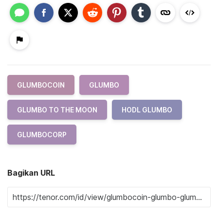
GLUMBOCOIN
GLUMBO
GLUMBO TO THE MOON
HODL GLUMBO
GLUMBOCORP
Bagikan URL