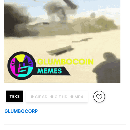
TEKS
● GIF SD
● GIF HD
● MP4
GLUMBOCORP