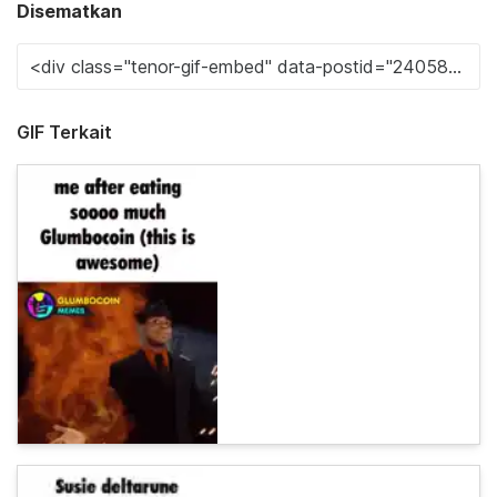
Disematkan
GIF Terkait