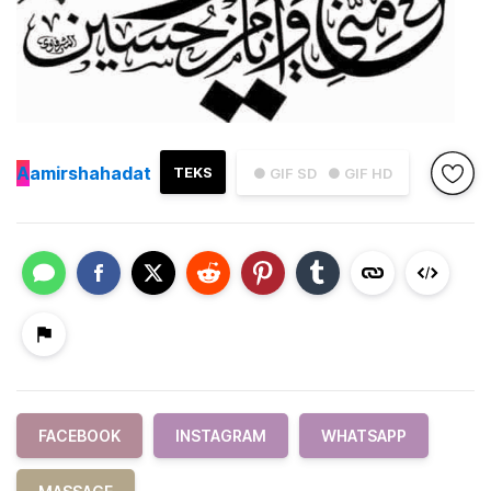
A
amirshahadat
TEKS
● GIF SD
● GIF HD
FACEBOOK
INSTAGRAM
WHATSAPP