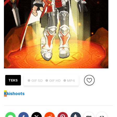
TEKS
● GIF SD
● GIF HD
● MP4
K
kishoots