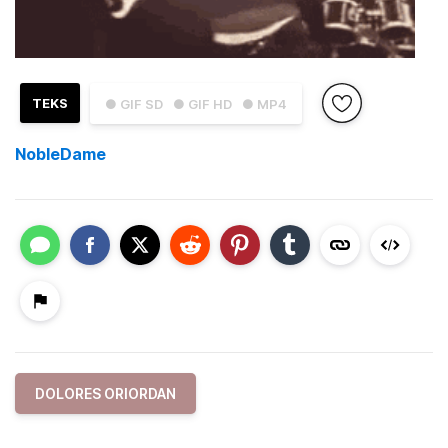
TEKS
● GIF SD
● GIF HD
● MP4
NobleDame
DOLORES ORIORDAN