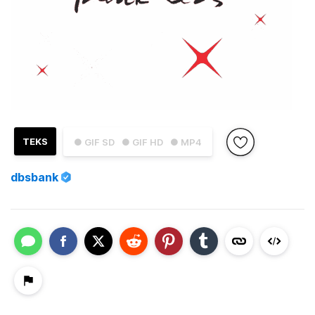
TEKS
● GIF SD
● GIF HD
● MP4
dbsbank