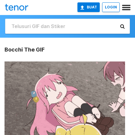
BUAT
LOGIN
Bocchi The GIF