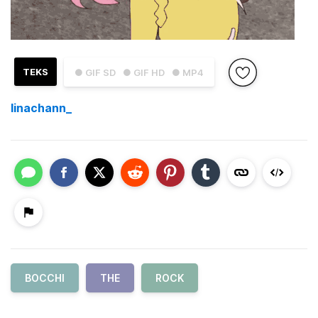
TEKS
● GIF SD
● GIF HD
● MP4
linachann_
BOCCHI
THE
ROCK