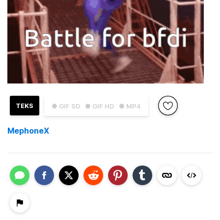
TEKS
● GIF SD
● GIF HD
● MP4
MephoneX