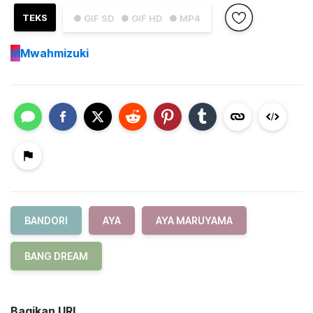
TEKS
● GIF SD
● GIF HD
● MP4
M
Mwahmizuki
BANDORI
AYA
AYA MARUYAMA
BANG DREAM
Bagikan URL