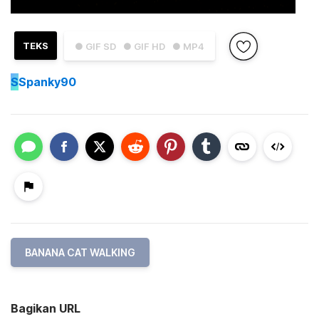
TEKS
● GIF SD
● GIF HD
● MP4
S
Spanky90
BANANA CAT WALKING
Bagikan URL