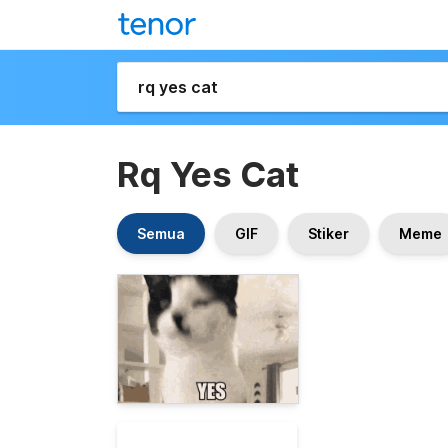
Rq Yes Cat
Semua
GIF
Stiker
Meme