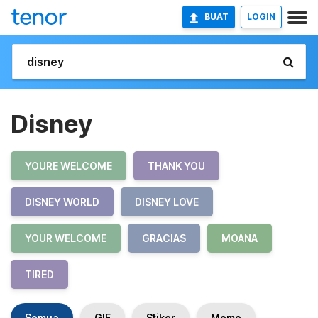
BUAT
LOGIN
Disney
YOURE WELCOME
THANK YOU
DISNEY WORLD
DISNEY LOVE
YOUR WELCOME
GRACIAS
MOANA
TIRED
Semua
GIF
Stiker
Meme