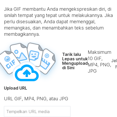
Jika GIF membantu Anda mengekspresikan diri, di
sinilah tempat yang tepat untuk melakukannya. Jika
perlu disesuaikan, Anda dapat memenggal,
memangkas, dan menambahkan teks sebelum
membagikannya.
Maksimum
Tarik lalu
10
GIF,
Lepas untuk
Jel
Mengupload
MP4, PNG,
F
di Sini
JPG
Upload URL
URL GIF, MP4, PNG, atau JPG