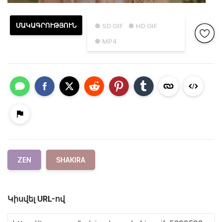
ՄԱԿԱԳՐՈՒԹՅՈՒՆ
● SD GIF
● HD GIF
● MP4
ZEN
SHAKIRA
Կիսվել URL-ով