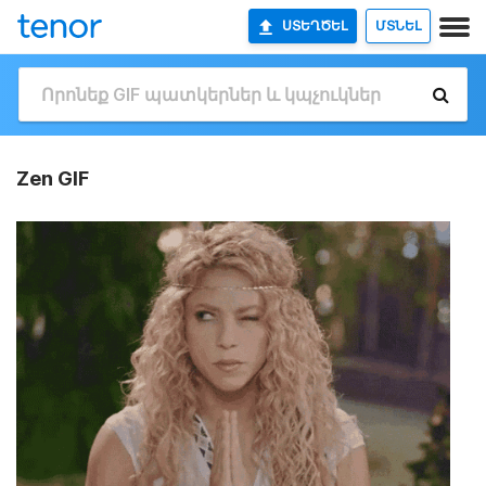
ՍՏԵՂԾԵԼ
ՄՏՆԵԼ
Zen GIF