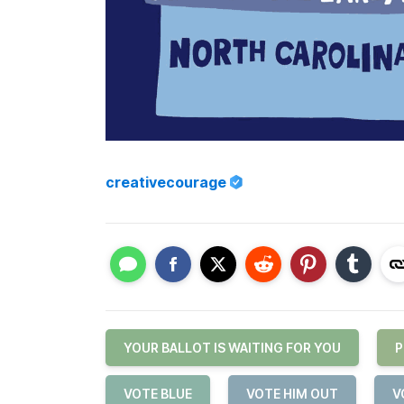
creativecourage
YOUR BALLOT IS WAITING FOR YOU
P
VOTE BLUE
VOTE HIM OUT
V