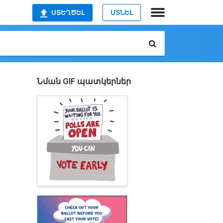
ՍՏԵՂԾԵԼ
ՄՏՆԵԼ
Նման GIF պատկերներ