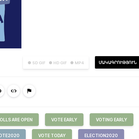
ՄԱԿԱԳՐՈՒԹՅՈՒՆ
● SD GIF
● HD GIF
● MP4
OLLS ARE OPEN
VOTE EARLY
VOTING EARLY
OTE2020
VOTE TODAY
ELECTION2020