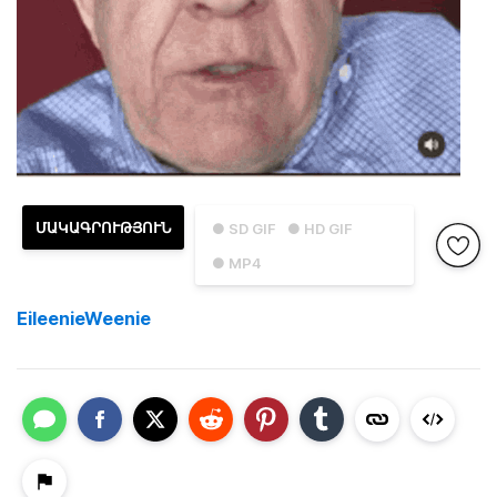
ՄԱԿԱԳՐՈՒԹՅՈՒՆ
● SD GIF
● HD GIF
● MP4
EileenieWeenie