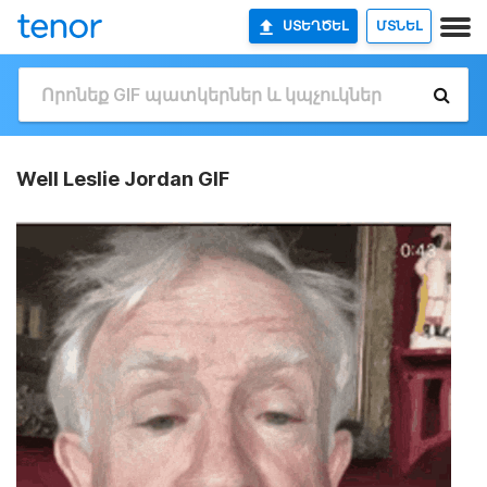
ՍՏԵՂԾԵԼ
ՄՏՆԵԼ
Well Leslie Jordan GIF