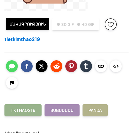
ՄԱԿԱԳՐՈՒԹՅՈՒՆ
● SD GIF
● HD GIF
tietkimthao219
TKTHAO219
BUBUDUDU
PANDA