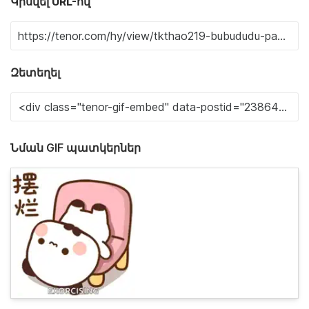
Կիսվել URL-ով
Զետեղել
Նման GIF պատկերներ