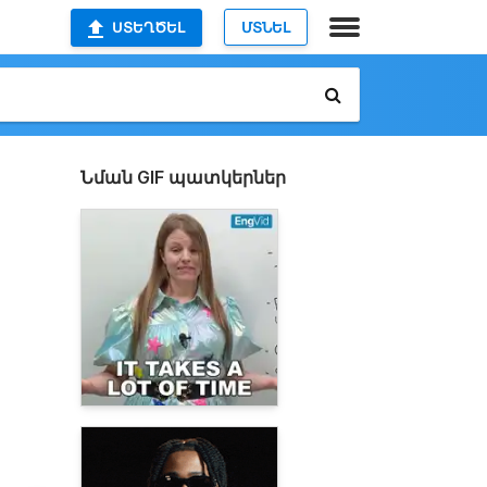
ՍՏԵՂԾԵԼ
ՄՏՆԵԼ
Նման GIF պատկերներ