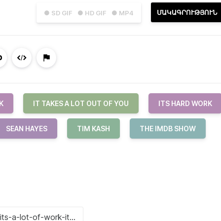
ՄԱԿԱԳՐՈՒԹՅՈՒՆ
● SD GIF
● HD GIF
● MP4
K
IT TAKES A LOT OUT OF YOU
ITS HARD WORK
SEAN HAYES
TIM KASH
THE IMDB SHOW