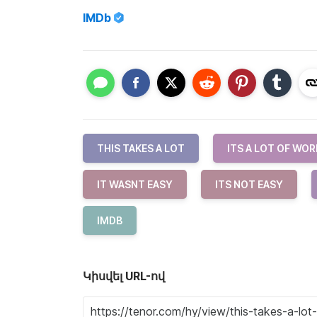
IMDb
THIS TAKES A LOT
ITS A LOT OF WOR
IT WASNT EASY
ITS NOT EASY
IMDB
Կիսվել URL-ով