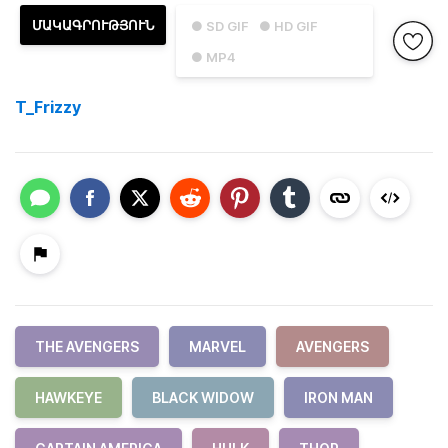
ՄԱԿԱԳՐՈՒԹՅՈՒՆ
● SD GIF
● HD GIF
● MP4
T_Frizzy
THE AVENGERS
MARVEL
AVENGERS
HAWKEYE
BLACK WIDOW
IRON MAN