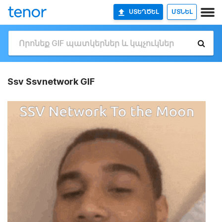
ՍՏԵՂԾԵԼ
ՄՏՆԵԼ
Ssv Ssvnetwork GIF