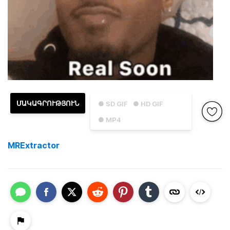
ՄԱԿԱԳՐՈՒԹՅՈՒՆ
● SD GIF
● HD GIF
● MP4
MRExtractor